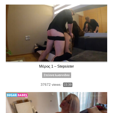
Μέρος 1 – Stepsister
Στελινα Ιωαννιδου
37672 views
-
15:39