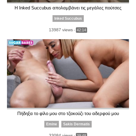
Η Inked Succubus απολαμβάνει τις μεγάλες πούτσες
Inked Succubus
13987 views
-
42:14
Πήδηξα το φίλο μου στο τζακούζι του αδερφού μου
Emine
Sakis Dermatis
33084 views
-
39:48