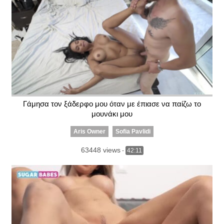
Γάμησα τον ξάδερφο μου όταν με έπιασε να παίζω το
μουνάκι μου
Aris Owner
Sofia Pavlidi
63448 views
-
42:11