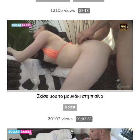
13105 views
-
32:18
Σκίσε μου το μουνάκι στη πισίνα
Kolett
20107 views
-
01:02:28