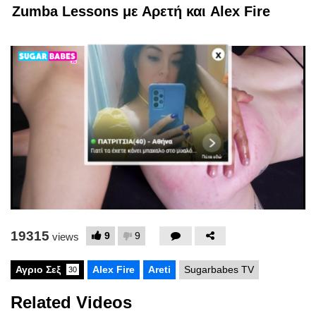
Zumba Lessons με Αρετή και Alex Fire
x
19315
9
9
views
Αγριο Σεξ
Alex Fire
Areti
Sugarbabes TV
30
Related Videos