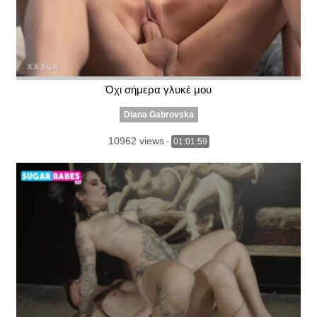
Όχι σήμερα γλυκέ μου
Diana Gabrovska
10962 views
-
01:01:59