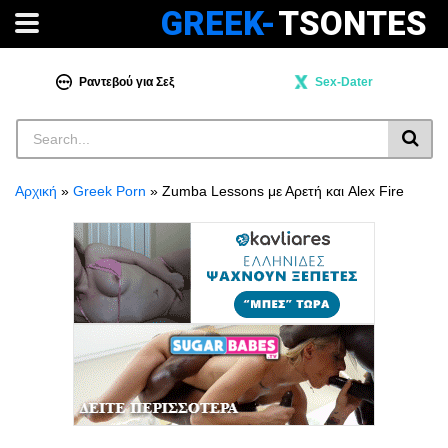
GREEK-
TSONTES
Ραντεβού για Σεξ
Sex-Dater
Αρχική
»
Greek Porn
»
Zumba Lessons με Αρετή και Alex Fire