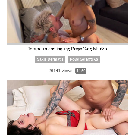
Το πρώτο casting της Ραφαέλας Μπέλα
Sakis Dermatis
Ραφαελα Μπελα
26141 views
-
44:59