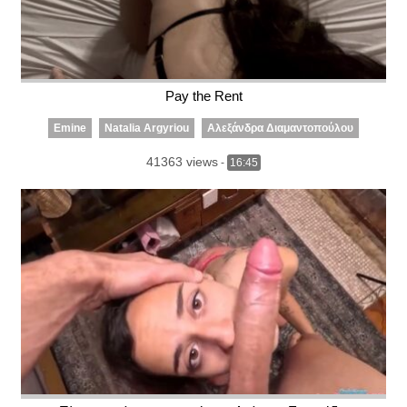
Pay the Rent
Emine
Natalia Argyriou
Αλεξάνδρα Διαμαντοπούλου
41363 views
-
16:45