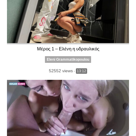
Μέρος 1 – Ελένη η υδραυλικός
Eleni Grammatikopoulou
52552 views
-
13:12