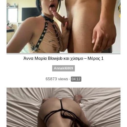
Άννα Μαρία Blowjob και χύσιμο – Μέρος 1
Annaki6869
65873 views
-
04:12