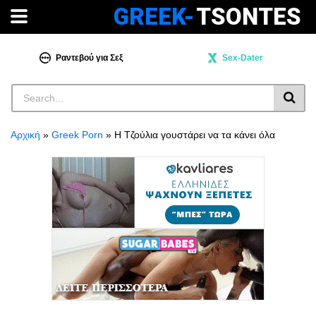
GREEK-
TSONTES
Ραντεβού για Σεξ
Sex-Dater
Αρχική
»
Greek Porn
»
Η Τζούλια γουστάρει να τα κάνει όλα