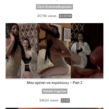
Eleni Grammatikopoulou
45796 views
-
01:03:09
Μου αρέσει να κερατώνω – Part 2
Natalia Argyriou
34624 views
-
13:00