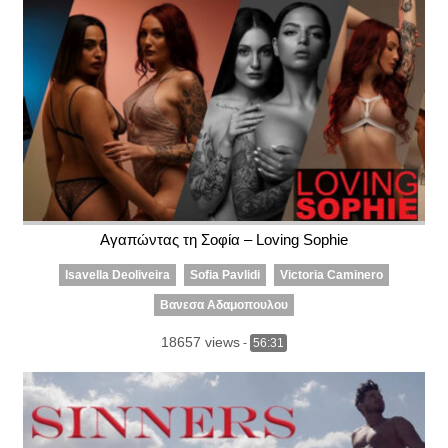
Αγαπώντας τη Σοφία – Loving Sophie
Isavella Deoliveira
Sofia Pavlidi
Victoria Caminero
Βανεσα Αδαμοπουλου
18657 views
-
56:31