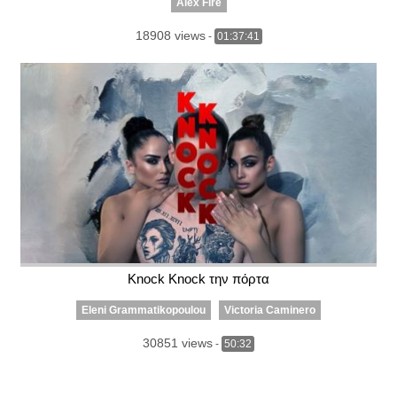
Alex Fire
18908 views
-
01:37:41
Κnock Κnock την πόρτα
Eleni Grammatikopoulou
Victoria Caminero
30851 views
-
50:32