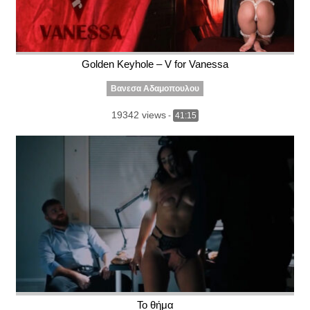
Golden Keyhole – V for Vanessa
Βανεσα Αδαμοπουλου
19342 views
-
41:15
Το θήμα