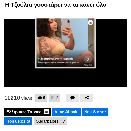
Η Τζούλια γουστάρει να τα κάνει όλα
x
11210
6
2
views
Ελληνικες Ταινιες
Alice Alisaki
Nek Sinner
16
Rosa Rozita
Sugarbabes TV