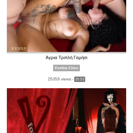
Άγρια Τριπλή Γαμήσι
Evelina Chivu
25359 views
-
35:53