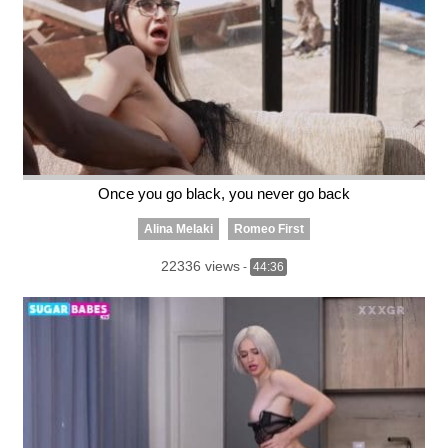
Once you go black, you never go back
Alina Melaki
Romeo First
22336 views
-
44:36