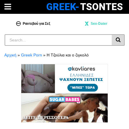
GREEK-
TSONTES
Ραντεβού για Σεξ
Sex-Dater
Αρχική
»
Greek Porn
»
Η Τζούλια και ο ζιγκολό