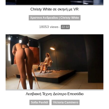
Christy White σε σκηνή με VR
Χριστινα Ανδρεαδου | Christy White
18053 views
-
22:32
Λεσβιακή Τέχνη: Δεύτερο Επεισόδιο
Sofia Pavlidi
Victoria Caminero