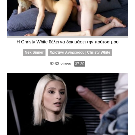
Η Christy White θέλει να δοκιμάσει την πούτσα μου
Nek Sinner
Χριστινα Ανδρεαδου | Christy White
9263 views
-
37:20