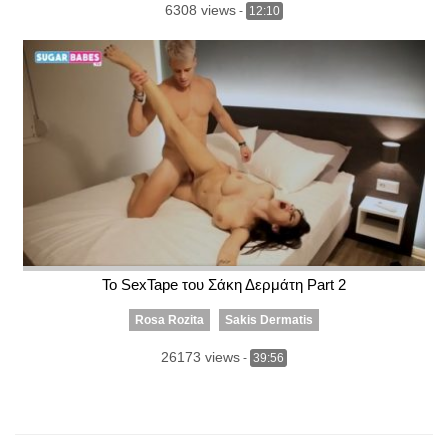
6308 views
-
12:10
Το SexTape του Σάκη Δερμάτη Part 2
Rosa Rozita
Sakis Dermatis
26173 views
-
39:56